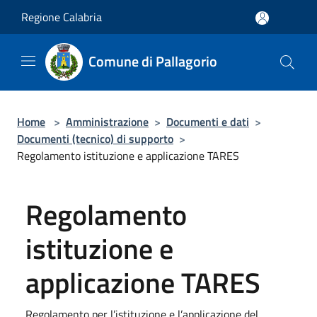
Salta al contenuto principale
Regione Calabria
Comune di Pallagorio
Home
>
Amministrazione
>
Documenti e dati
>
Documenti (tecnico) di supporto
>
Regolamento istituzione e applicazione TARES
Regolamento
istituzione e
applicazione TARES
Regolamento per l’istituzione e l’applicazione del