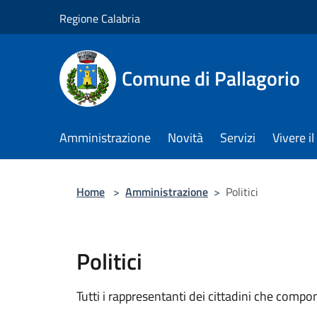
Salta al contenuto principale
Regione Calabria
Comune di Pallagorio
Amministrazione
Novità
Servizi
Vivere 
Home
>
Amministrazione
>
Politici
Politici
Tutti i rappresentanti dei cittadini che compo