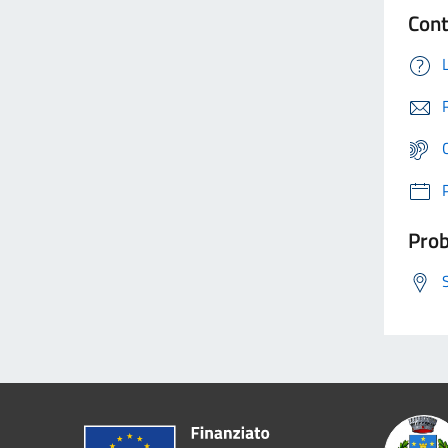
Cont
Prob