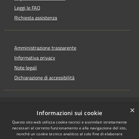
Leggi le FAQ
Richiesta assistenza
Amministrazione trasparente
Informativa privacy
Note legali
Dichiarazione di accessibilità
×
RSS
Copyright © 2026 • Comune di
Informazioni sui cookie
Accessibilità
Pallagorio • Powered by
Questo sito web utilizza cookie tecnici e assimilati strettamente
Privacy
Municipium
Accesso
•
necessari al corretto funzionamento e alla navigazione del sito,
Cookie
redazione
nonché un cookie tecnico analitico al solo fine di elaborare
Mappa del sito