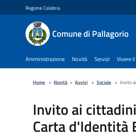
Salta al contenuto principale
Regione Calabria
Comune di Pallagorio
Amministrazione
Novità
Servizi
Vivere 
Home
>
Novità
>
Avvisi
>
Sociale
>
Invito a
Invito ai cittadin
Carta d'Identità E