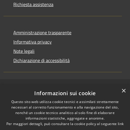
Richiesta assistenza
Amministrazione trasparente
Informativa privacy
Note legali
Dichiarazione di accessibilità
×
RSS
Copyright © 2026 • Comune di
Informazioni sui cookie
Accessibilità
Pallagorio • Powered by
Questo sito web utilizza cookie tecnici e assimilati strettamente
Privacy
Municipium
Accesso
•
necessari al corretto funzionamento e alla navigazione del sito,
Cookie
redazione
nonché un cookie tecnico analitico al solo fine di elaborare
Mappa del sito
informazioni statistiche, aggregate e anonime.
Per maggiori dettagli, può consultare la cookie policy al seguente
link
Firma digitale