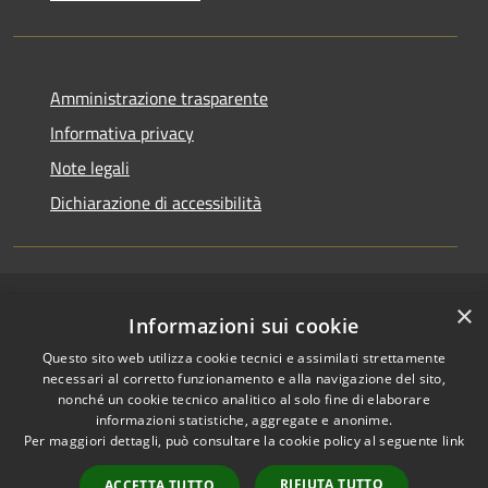
Amministrazione trasparente
Informativa privacy
Note legali
Dichiarazione di accessibilità
×
RSS
Copyright © 2026 • Comune di
Informazioni sui cookie
Accessibilità
Pallagorio • Powered by
Questo sito web utilizza cookie tecnici e assimilati strettamente
Privacy
Municipium
Accesso
•
necessari al corretto funzionamento e alla navigazione del sito,
Cookie
redazione
nonché un cookie tecnico analitico al solo fine di elaborare
Mappa del sito
informazioni statistiche, aggregate e anonime.
Per maggiori dettagli, può consultare la cookie policy al seguente
link
Firma digitale
Accesso Posta
RIFIUTA TUTTO
ACCETTA TUTTO