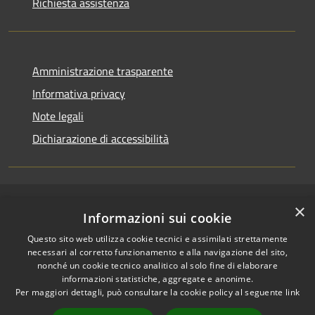
Richiesta assistenza
Amministrazione trasparente
Informativa privacy
Note legali
Dichiarazione di accessibilità
×
RSS
Copyright © 2026 • Comune di
Informazioni sui cookie
Accessibilità
Pallagorio • Powered by
Questo sito web utilizza cookie tecnici e assimilati strettamente
Privacy
Municipium
Accesso
•
necessari al corretto funzionamento e alla navigazione del sito,
Cookie
redazione
nonché un cookie tecnico analitico al solo fine di elaborare
Mappa del sito
informazioni statistiche, aggregate e anonime.
Per maggiori dettagli, può consultare la cookie policy al seguente
link
Firma digitale
Accesso Posta