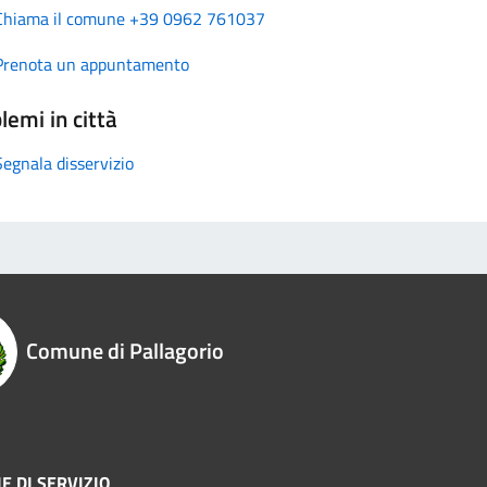
Chiama il comune +39 0962 761037
Prenota un appuntamento
lemi in città
Segnala disservizio
Comune di Pallagorio
E DI SERVIZIO