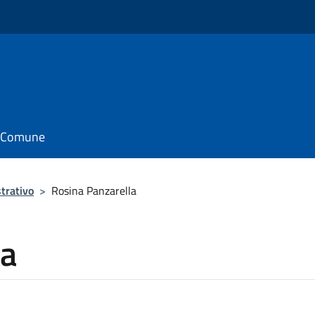
il Comune
trativo
>
Rosina Panzarella
la