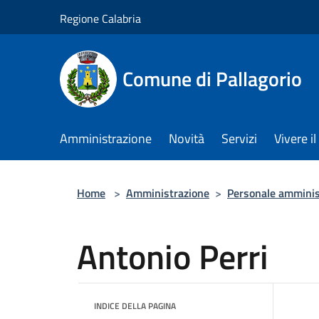
Salta al contenuto principale
Regione Calabria
Comune di Pallagorio
Amministrazione
Novità
Servizi
Vivere 
Home
>
Amministrazione
>
Personale amminis
Antonio Perri
INDICE DELLA PAGINA