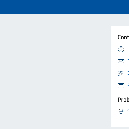
Cont
Prob