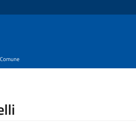
il Comune
lli