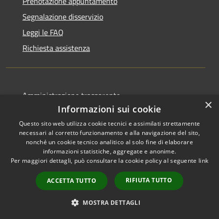
Prenotazione appuntamento
Segnalazione disservizio
Leggi le FAQ
Richiesta assistenza
Amministrazione trasparente
×
Informazioni sui cookie
Informativa privacy
Questo sito web utilizza cookie tecnici e assimilati strettamente
Note legali
necessari al corretto funzionamento e alla navigazione del sito,
Dichiarazione di accessibilità
nonché un cookie tecnico analitico al solo fine di elaborare
informazioni statistiche, aggregate e anonime.
Per maggiori dettagli, può consultare la cookie policy al seguente
link
RIFIUTA TUTTO
ACCETTA TUTTO
RSS
Copyright © 2026 • Comune di
Accessibilità
Pallagorio • Powered by
MOSTRA DETTAGLI
Privacy
Municipium
Accesso
•