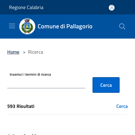
Salta al contenuto principale
Regione Calabria
Comune di Pallagorio
Home
>
Ricerca
Inserisci i termini di ricerca
Cerca
593 Risultati
Cerca
[results] Risultati