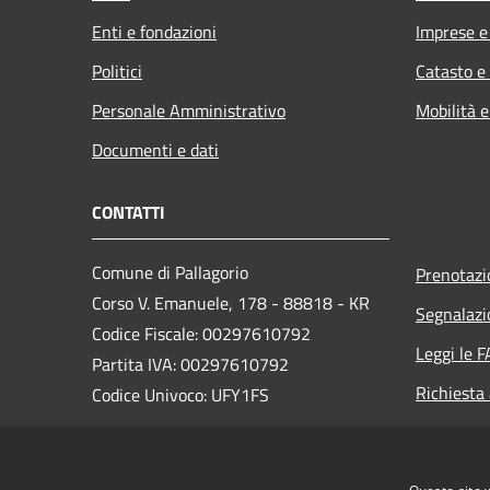
Enti e fondazioni
Imprese 
Politici
Catasto e
Personale Amministrativo
Mobilità e
Documenti e dati
CONTATTI
Comune di Pallagorio
Prenotaz
Corso V. Emanuele, 178 - 88818 - KR
Segnalazi
Codice Fiscale: 00297610792
Leggi le 
Partita IVA: 00297610792
Richiesta
Codice Univoco: UFY1FS
PEC: protocollo.pallagorio@asmepec.it
Centralino Unico: +39 0962 761037