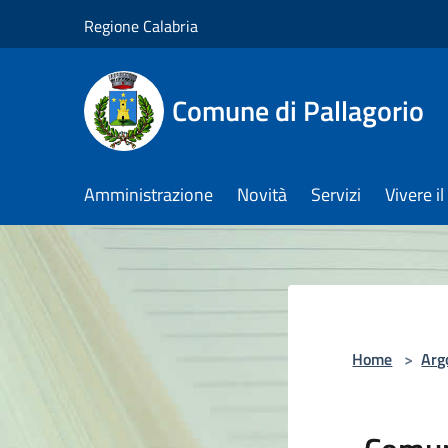
Salta al contenuto principale
Regione Calabria
Comune di Pallagorio
Amministrazione
Novità
Servizi
Vivere 
Home
>
Arg