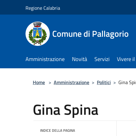
Salta al contenuto principale
Regione Calabria
Comune di Pallagorio
Amministrazione
Novità
Servizi
Vivere 
Home
>
Amministrazione
>
Politici
>
Gina Sp
Gina Spina
INDICE DELLA PAGINA