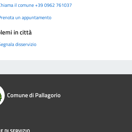
Chiama il comune +39 0962 761037
Prenota un appuntamento
lemi in città
Segnala disservizio
Comune di Pallagorio
E DI SERVIZIO